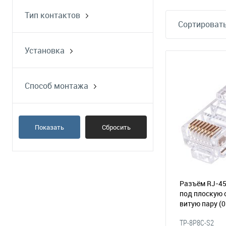
Тип контактов
Сортировать
вилка
Установка
на кабель
Способ монтажа
обжим
Показать
Сбросить
Разъём RJ-45
под плоскую
витую пару
(
TP-8P8C-S2