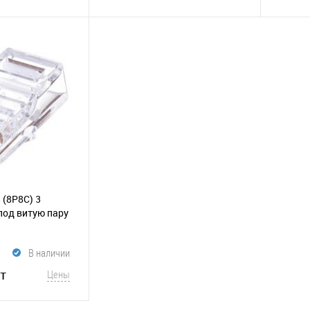
корзину
В корзину
Сравнение
В избранное
Сравнение
В и
 (8P8C) 3
под витую пару
В наличии
т
Цены