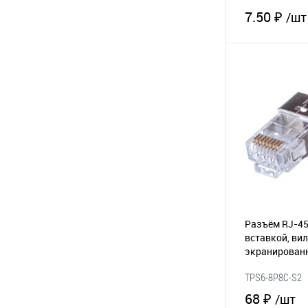
7.50 ₽
/шт
В 
В избранное
Разъём RJ-45
вставкой, ви
экранирован
6 категории
(
TPS6-8P8C-S2
68 ₽
/шт