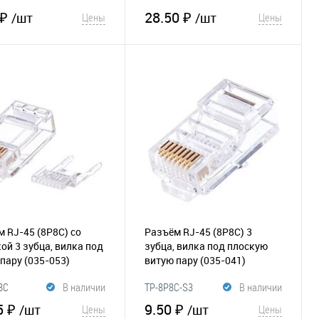
 ₽
28.50 ₽
/шт
/шт
Цены
Цены
В корзину
В корзину
збранное
Сравнение
В избранное
Сравнение
 RJ-45 (8P8C) со
Разъём RJ-45 (8P8C) 3
ой 3 зубца, вилка под
зубца, вилка под плоскую
 пару
(035-053)
витую пару
(035-041)
8C
В наличии
TP-8P8C-S3
В наличии
5 ₽
9.50 ₽
/шт
/шт
Цены
Цены