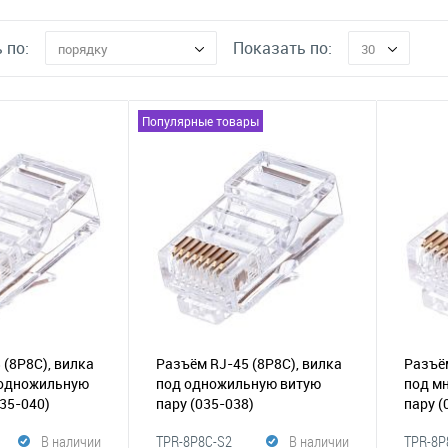
 по:
Показать по:
порядку
30
Популярные товары
 (8P8C), вилка
Разъём RJ-45 (8P8C), вилка
Разъём
 одножильную
под одножильную витую
под м
035-040)
пару
(035-038)
пару
(
В наличии
TPR-8P8C-S2
В наличии
TPR-8P