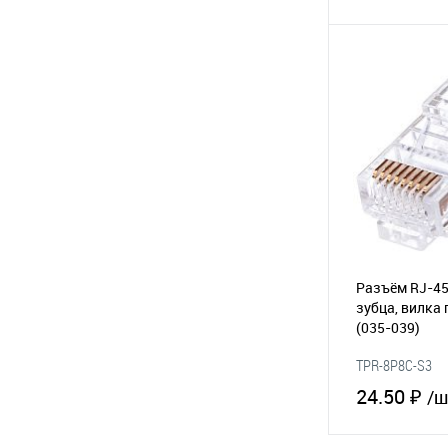
В 
В избранное
Разъём RJ-45
зубца, вилка 
(035-039)
TPR-8P8C-S3
24.50 ₽
/ш