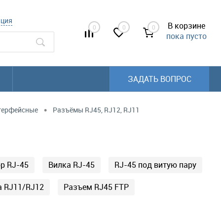
ация
В корзине
0
0
0
пока пусто
ЗАДАТЬ ВОПРОС
•
терфейсные
Разъёмы RJ45, RJ12, RJ11
р RJ-45
Вилка RJ-45
RJ-45 под витую пару
а RJ11/RJ12
Разъем RJ45 FTP