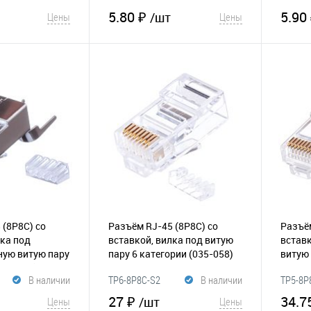
5.80 ₽
5.90
/шт
Цены
Цены
корзину
В корзину
Сравнение
В избранное
Сравнение
В и
 (8P8C) со
Разъём RJ-45 (8P8C) со
Разъём
лка под
вставкой, вилка под витую
вставк
ную витую пару
пару 6 категории
(035-058)
витую
035-086)
В наличии
TP6-8P8C-S2
В наличии
TP5-8P
27 ₽
34.7
/шт
Цены
Цены