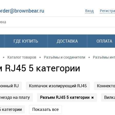
order@brownbear.ru
Вход
Регистр
ГДЕ КУПИТЬ
ДОСТАВКА
ОПЛАТА
•
•
•
Каталог товаров
Разъёмы и соединители
Разъёмы ин
 RJ45 5 категории
фонный RJ
Колпачок изолирующий RJ45
Коннекто
Разъем RJ45 5 категории
нездо на плату
Вилк
✖
6 категории
Показать все