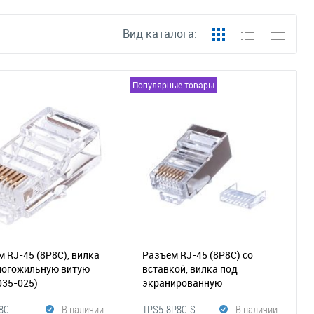
Вид каталога:
Популярные товары
 RJ-45 (8P8C), вилка
Разъём RJ-45 (8P8C) со
ногожильную витую
вставкой, вилка под
035-025)
экранированную
одножильную витую пару
8C
В наличии
TPS5-8P8C-S
В наличии
(035-037)