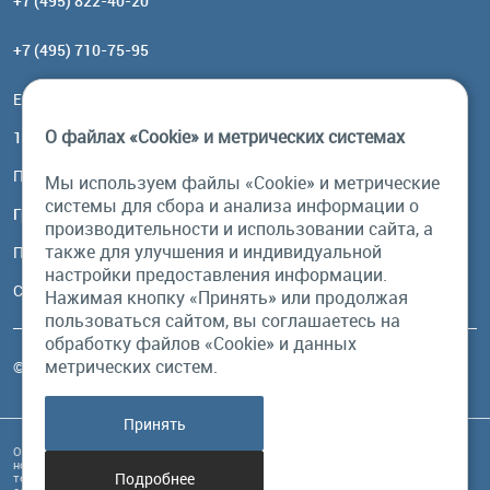
+7 (495) 822-40-20
+7 (495) 710-75-95
Email:
order@brownbear.ru
О файлах «Cookie» и метрических системах
117485, Москва, ул. Профсоюзная, 84/32, корп 1
Посмотреть на карте
Мы используем файлы «Cookie» и метрические
системы для сбора и анализа информации о
График работы
производительности и использовании сайта, а
также для улучшения и индивидуальной
Пн-Пт: с 10:00 до 18:00
настройки предоставления информации.
Сб, Вс: выходной
Нажимая кнопку «Принять» или продолжая
пользоваться сайтом, вы соглашаетесь на
обработку файлов «Cookie» и данных
метрических систем.
© Бурый Медведь MMXXVI. Все права защищены.
Принять
Обращаем Ваше внимание на то, что данный интернет-сайт и его содержимое
носит исключительно информационный характер и ни при каких условиях
Подробнее
техническая информация, размещенная на сайте, не являются публичной