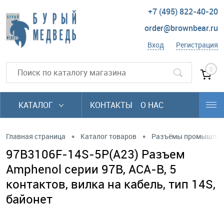
+7 (495) 822-40-20
order@brownbear.ru
Вход
Регистрация
0
КАТАЛОГ
КОНТАКТЫ
О НАС
•
•
Главная страница
Каталог товаров
Разъёмы промышлен
97B3106F-14S-5P(A23) Разъем
Amphenol серии 97B, ACA-B, 5
контактов, вилка на кабель, тип 14S,
байонет