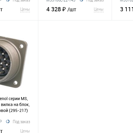
4 328 ₽
3 11
т
/шт
Цены
Цены
корзину
В корзину
Сравнение
В избранное
Сравнение
В и
nol серии MS,
 вилка на блок,
бовой
(295-217)
P
Под заказ
т
Цены