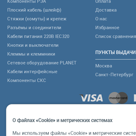
Компоненты РЭА
Оплата
Плоский кабель (шлейф)
Доставка
Стяжки (хомуты) и крепеж
О нас
Разъёмы и соединители
Избранное
Кабели питания 220В IEC320
Список сравнени
Кнопки и выключатели
ПУНКТЫ ВЫДАЧИ
Клеммы и клеммники
Сетевое оборудование PLANET
Москва
Кабели интерфейсные
Санкт-Петербург
Компоненты СКС
О файлах «Cookie» и метрических системах
Мы используем файлы «Cookie» и метрические систе