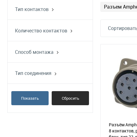
Разъем Amphe
Тип контактов
вилка
розетка
Сортировать
Количество контактов
Способ монтажа
на блок
на кабель
Тип соединения
резьбовое
Показать
Сбросить
Разъём Amphe
8 контактов, 
блок, тип 22,