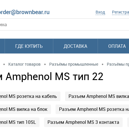
order@brownbear.ru
Вход
Регистр
ГДЕ КУПИТЬ
ДОСТАВКА
ОПЛАТА
•
•
•
Каталог товаров
Разъёмы промышленные
Разъёмы п
 Amphenol MS тип 22
nol MS розетка на кабель
Разъем Amphenol MS вилка
nol MS вилка на блок
Разъем Amphenol MS розетка н
nol MS тип 10SL
Разъем Amphenol MS 3 контакта