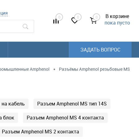
ация
В корзине
0
0
0
пока пусто
ЗАДАТЬ ВОПРОС
•
ромышленные Amphenol
Разъёмы Amphenol резьбовые MS
 на кабель
Разъем Amphenol MS тип 14S
а блок
Разъем Amphenol MS 4 контакта
Разъем Amphenol MS 2 контакта