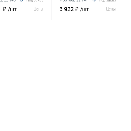
1 ₽
3 922 ₽
/шт
/шт
Цены
Цены
В корзину
В корзину
збранное
Сравнение
В избранное
Сравнение