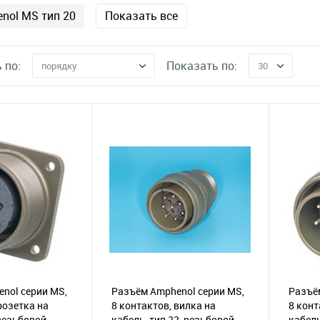
nol MS тип 20
Показать все
 по:
Показать по:
порядку
30
nol серии MS,
Разъём Amphenol серии MS,
Разъё
розетка на
8 контактов, вилка на
8 конт
 резьбовой
кабель, тип 22, резьбовой
кабель