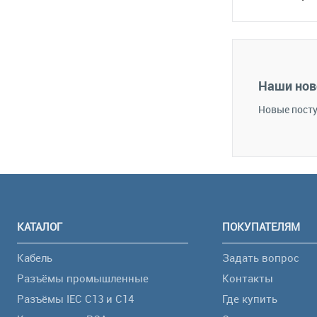
В 
В избранное
Наши нов
Новые посту
КАТАЛОГ
ПОКУПАТЕЛЯМ
Кабель
Задать вопрос
Разъёмы промышленные
Контакты
Разъёмы IEC C13 и C14
Где купить