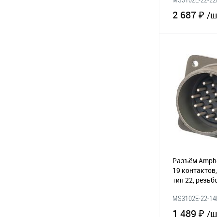
2 687 ₽
/ш
В 
В избранное
Разъём Amphe
19 контактов,
тип 22, резь
MS3102E-22-14
1 489 ₽
/ш