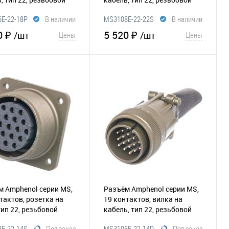
80)
прямой угол
(295-224)
E-22-18P
В наличии
MS3108E-22-22S
В наличии
0 ₽
5 520 ₽
/шт
/шт
Цены
Цены
В корзину
В корзину
збранное
Сравнение
В избранное
Сравнение
м Amphenol серии MS,
Разъём Amphenol серии MS,
тактов, розетка на
19 контактов, вилка на
тип 22, резьбовой
кабель, тип 22, резьбовой
16)
(295-219)
E-22-14S
Под заказ
MS3106E-22-14P
Под заказ