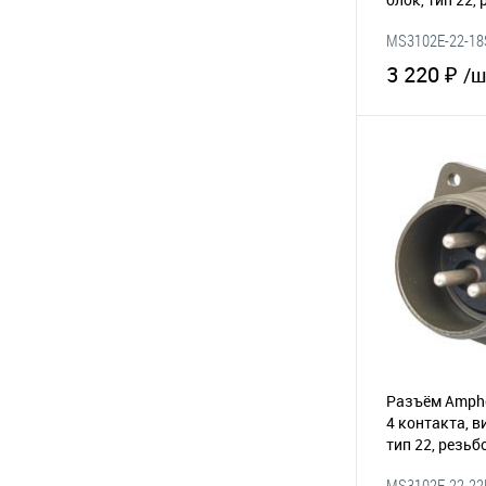
(295-041)
MS3102E-22-18
3 220 ₽
/ш
В 
В избранное
Разъём Amphe
4 контакта, в
тип 22, резь
MS3102E-22-22