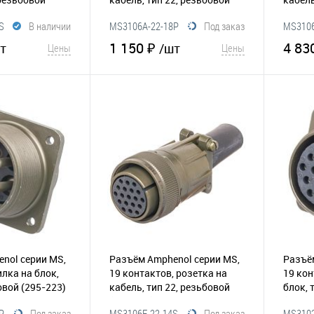
(295-042)
(295-0
S
В наличии
MS3106A-22-18P
Под заказ
MS3106
1 150 ₽
4 83
т
/шт
Цены
Цены
корзину
В корзину
Сравнение
В избранное
Сравнение
В и
nol серии MS,
Разъём Amphenol серии MS,
Разъё
илка на блок,
19 контактов, розетка на
19 кон
бовой
(295-223)
кабель, тип 22, резьбовой
блок, 
(295-218)
(295-2
P
Под заказ
MS3106E-22-14S
Под заказ
MS3102