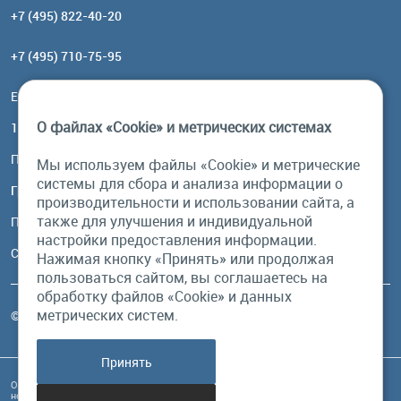
+7 (495) 822-40-20
+7 (495) 710-75-95
Email:
order@brownbear.ru
О файлах «Cookie» и метрических системах
117485, Москва, ул. Профсоюзная, 84/32, корп 1
Посмотреть на карте
Мы используем файлы «Cookie» и метрические
системы для сбора и анализа информации о
График работы
производительности и использовании сайта, а
также для улучшения и индивидуальной
Пн-Пт: с 10:00 до 18:00
настройки предоставления информации.
Сб, Вс: выходной
Нажимая кнопку «Принять» или продолжая
пользоваться сайтом, вы соглашаетесь на
обработку файлов «Cookie» и данных
метрических систем.
© Бурый Медведь MMXXVI. Все права защищены.
Принять
Обращаем Ваше внимание на то, что данный интернет-сайт и его содержимое
носит исключительно информационный характер и ни при каких условиях