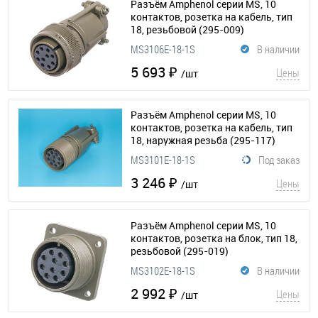
Разъём Amphenol серии MS, 10
контактов, розетка на кабель, тип
18, резьбовой
(295-009)
MS3106E-18-1S
В наличии
5 693 ₽
Цены
/шт
Разъём Amphenol серии MS, 10
контактов, розетка на кабель, тип
18, наружная резьба
(295-117)
MS3101E-18-1S
Под заказ
3 246 ₽
Цены
/шт
Разъём Amphenol серии MS, 10
контактов, розетка на блок, тип 18,
резьбовой
(295-019)
MS3102E-18-1S
В наличии
2 992 ₽
Цены
/шт