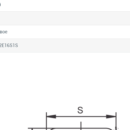
й
вое
2E16S1S