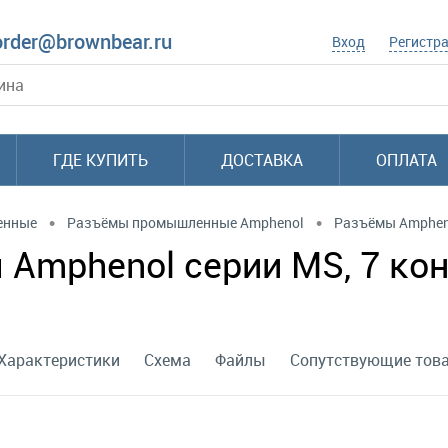
order@brownbear.ru
Вход
Регистр
ГДЕ КУПИТЬ
ДОСТАВКА
ОПЛАТА
•
•
енные
Разъёмы промышленные Amphenol
Разъёмы Amphen
mphenol серии MS, 7 конт
Характеристики
Схема
Файлы
Сопутствующие тов