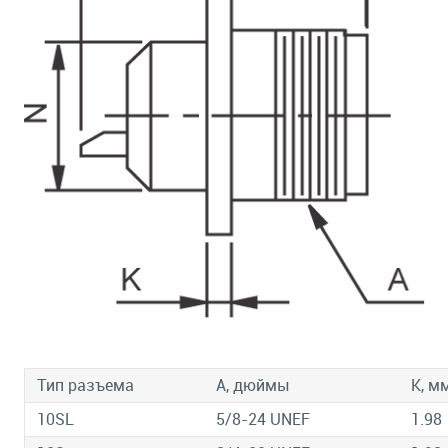
Тип разъема
A, дюймы
К, м
10SL
5/8-24 UNEF
1.98