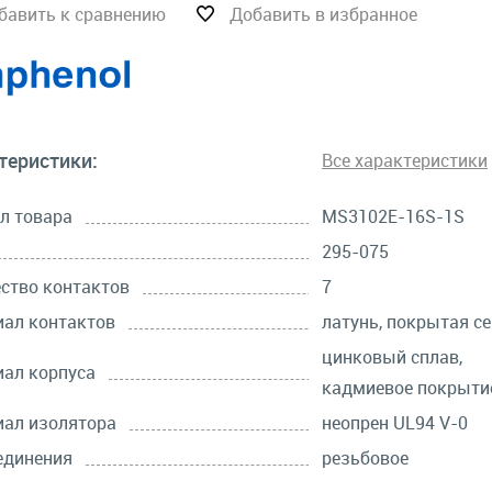
бавить к сравнению
Добавить в избранное
теристики:
Все характеристики
л товара
MS3102E-16S-1S
295-075
ство контактов
7
ал контактов
латунь, покрытая с
цинковый сплав,
ал корпуса
кадмиевое покрыти
ал изолятора
неопрен UL94 V-0
единения
резьбовое