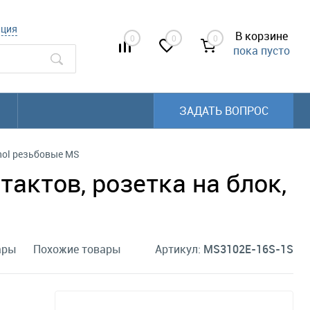
ация
В корзине
0
0
0
пока пусто
ЗАДАТЬ ВОПРОС
ol резьбовые MS
актов, розетка на блок,
ары
Похожие товары
Артикул:
MS3102E-16S-1S