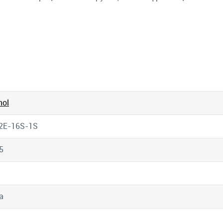
ol
2E-16S-1S
5
а