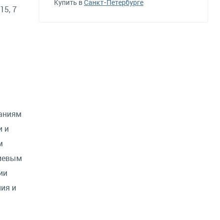
Купить в
Санкт-Петербурге
5, 7
ваниям
и и
м
миевым
ии
ия и