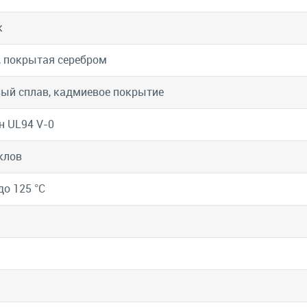
к
, покрытая серебром
ый сплав, кадмиевое покрытие
н UL94 V-0
клов
до 125 °C