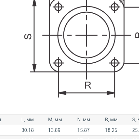
м
L, мм
М, мм
N, мм
R, мм
S,
30.18
13.89
15.87
18.25
25