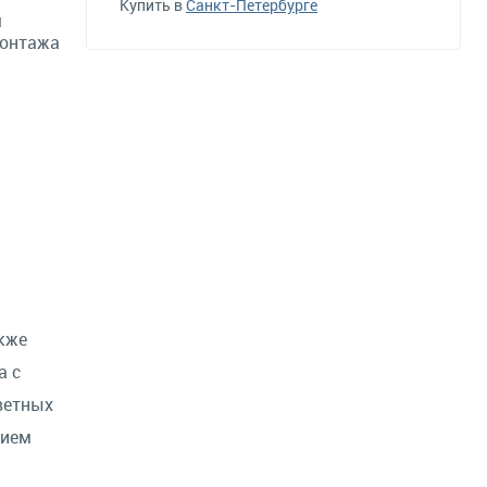
Купить в
Санкт-Петербурге
м
монтажа
кже
а с
ветных
тием