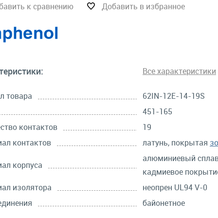
бавить к сравнению
Добавить в избранное
теристики:
Все характеристики
л товара
62IN-12E-14-19S
451-165
ство контактов
19
ал контактов
латунь, покрытая
з
алюминиевый сплав
ал корпуса
кадмиевое покрыти
ал изолятора
неопрен UL94 V-0
единения
байонетное