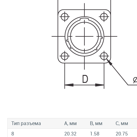
Тип разъема
A, мм
B, мм
C, мм
8
20.32
1.58
20.75