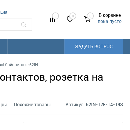
ация
В корзине
0
0
0
пока пусто
ЗАДАТЬ ВОПРОС
ol байонетные 62IN
онтактов, розетка на
ары
Похожие товары
Артикул:
62IN-12E-14-19S