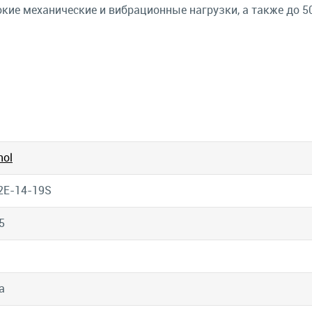
ие механические и вибрационные нагрузки, а также до 5
ol
2E-14-19S
5
а