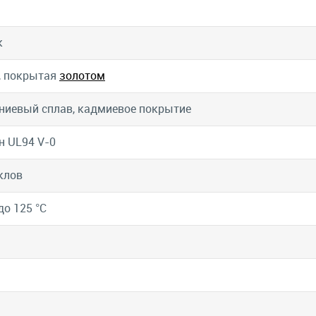
к
, покрытая
золотом
иевый сплав, кадмиевое покрытие
н UL94 V-0
клов
до 125 °C