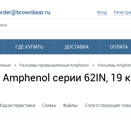
order@brownbear.ru
Вход
Регистр
ГДЕ КУПИТЬ
ДОСТАВКА
ОПЛАТА
•
•
енные
Разъёмы промышленные Amphenol
Разъёмы Amphen
Amphenol серии 62IN, 19 к
Характеристики
Схема
Файлы
Сопутствующие тов