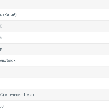
ь (Китай)
C
5
р
ель/блок
С) в течение 1 мин.
50