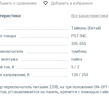
бавить к сравнению
Добавить в избранное
теристики:
Все характеристики
а
Тайвань (Китай)
л товара
PST-94C
205-055
реключателя
тумблер
б монтажа
пайка
й ток, А
5 / 2
е напряжение, В
120 / 250
р переключатель питания 220В, на три положения ON-OFF-
тов, устанавливается на панель, крепится с помощью гайк