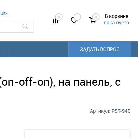
ация
В корзине
0
0
0
пока пусто
ЗАДАТЬ ВОПРОС
n-off-on), на панель, с
Артикул:
PST-94C