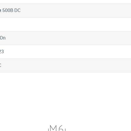
и 500В DC
-On
23
C