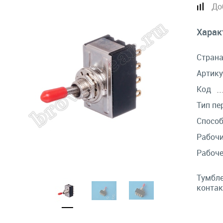
До
Харак
Стран
Артику
Код
Тип пе
Спосо
Рабочи
Рабоче
Тумбле
контак