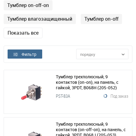
Тумблер on-off-on
Тумблер влагозащищенный
Тумблер on-off
Показать все
Фильтр
порядку
Тумблер трехполюсный, 9
контактов (on-on), на панель, с
гайкой, 3PDT, B068Н
(205-052)
PST-83A
Под заказ
Тумблер трехполюсный, 9
контактов (on-off-on), на панель, с
гайкой, 3PDT, B068J
(205-053)