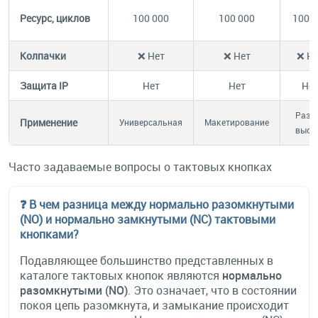
Ресурс, циклов
100 000
100 000
100 0
Колпачки
❌ Нет
❌ Нет
❌ Н
Защита IP
Нет
Нет
Не
Разн
Применение
Универсальная
Макетирование
высо
Часто задаваемые вопросы о тактовых кнопках
❓ В чем разница между нормально разомкнутыми
(NO) и нормально замкнутыми (NC) тактовыми
кнопками?
Подавляющее большинство представленных в
каталоге тактовых кнопок являются
нормально
разомкнутыми (NO)
. Это означает, что в состоянии
покоя цепь разомкнута, и замыкание происходит