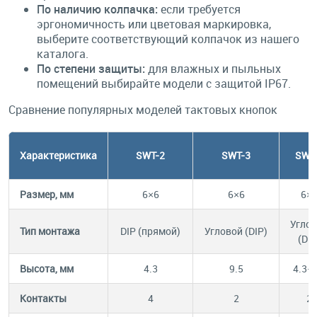
По наличию колпачка:
если требуется
эргономичность или цветовая маркировка,
выберите соответствующий колпачок из нашего
каталога.
По степени защиты:
для влажных и пыльных
помещений выбирайте модели с защитой IP67.
Сравнение популярных моделей тактовых кнопок
Характеристика
SWT-2
SWT-3
SWT
Размер, мм
6×6
6×6
6×
Угло
Тип монтажа
DIP (прямой)
Угловой (DIP)
(DIP
Высота, мм
4.3
9.5
4.3–
Контакты
4
2
2