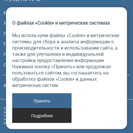
Email:
order@brownbear.ru
О файлах «Cookie» и метрических системах
117485, Москва, ул. Профсоюзная, 84/32, корп 1
Посмотреть на карте
Мы используем файлы «Cookie» и метрические
системы для сбора и анализа информации о
График работы
производительности и использовании сайта, а
также для улучшения и индивидуальной
Пн-Пт: с 10:00 до 18:00
настройки предоставления информации.
Сб, Вс: выходной
Нажимая кнопку «Принять» или продолжая
пользоваться сайтом, вы соглашаетесь на
обработку файлов «Cookie» и данных
метрических систем.
© Бурый Медведь MMXXVI. Все права защищены.
Принять
Обращаем Ваше внимание на то, что данный интернет-сайт и его содержимое
носит исключительно информационный характер и ни при каких условиях
Подробнее
техническая информация, размещенная на сайте, не являются публичной
офертой, определяемой положениями Статьи 437 Гражданского кодекса РФ, и
может быть изменена в любое время без предупреждения.