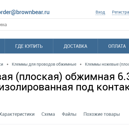
order@brownbear.ru
Вход
Регистр
ГДЕ КУПИТЬ
ДОСТАВКА
ОПЛАТА
•
•
ки
Клеммы для проводов обжимные
Клеммы ножевые (плос
ая (плоская) обжимная 6.
 изолированная под контак
Характеристики
Схема
Файлы
Похожие товары