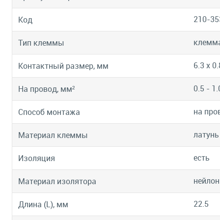
210-35
Код
клемма
Тип клеммы
6.3 х 0.
Контактный размер, мм
0.5 - 1.
На провод, мм²
на про
Способ монтажа
латунь
Материал клеммы
есть
Изоляция
нейлон
Материал изолятора
22.5
Длина (L), мм