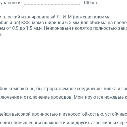
 упаковки
100 шт.
м плоский изолированный РПИ-М (ножевая клемма
бильная) KSS: мама шириной 6.3 мм для обжима на пров
ем от 0.5 до 1.5 мм². Нейлоновый изолятор полностью за
.
й компактное, быстроразъёмное соединение: вилка и гне
дключение и отключение проводов. Монтируются ножевые
йся высокой прочностью и износостойкостью, устойчив
овиях повышенной влажности или других агрессивных сре