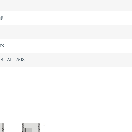
ый
.
03
8 TAI1.25I8