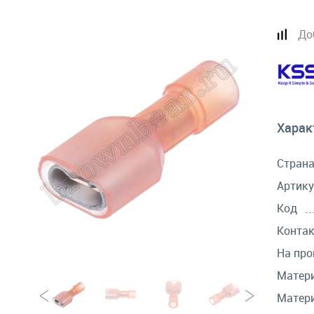
До
Харак
Стран
Артику
Код
Контак
На про
Матер
Матери