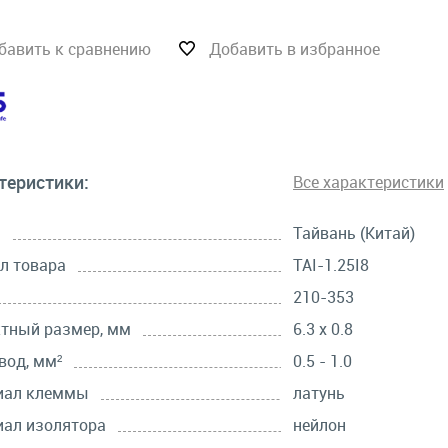
бавить к сравнению
Добавить в избранное
теристики:
Все характеристики
а
Тайвань (Китай)
л товара
TAI-1.25I8
210-353
тный размер, мм
6.3 х 0.8
вод, мм²
0.5 - 1.0
иал клеммы
латунь
ал изолятора
нейлон