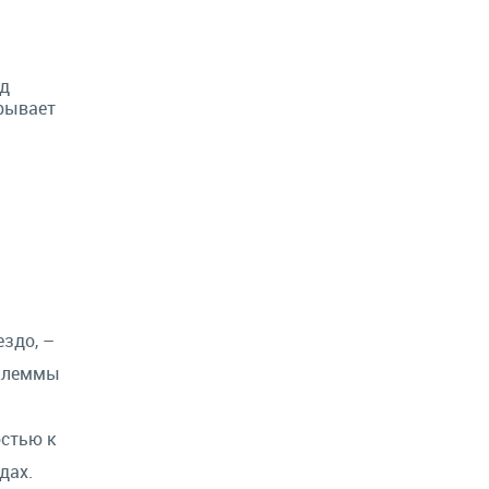
од
крывает
здо, –
 клеммы
остью к
дах.