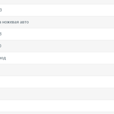
3
 ножевая авто
8
0
вод