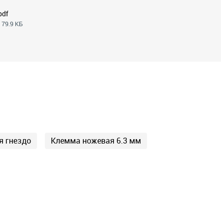
pdf
 79.9 КБ
я гнездо
Клемма ножевая 6.3 мм