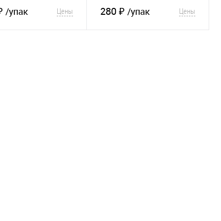
₽
280 ₽
/упак
/упак
Цены
Цены
В корзину
В корзину
збранное
Сравнение
В избранное
Сравнение