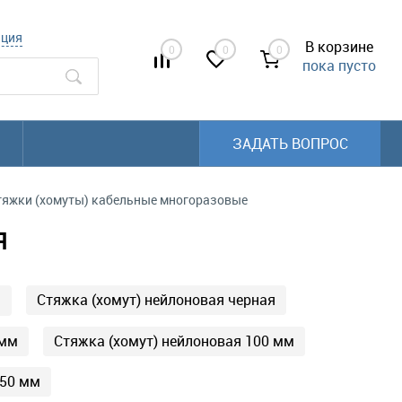
ация
В корзине
0
0
0
пока пусто
ЗАДАТЬ ВОПРОС
тяжки (хомуты) кабельные многоразовые
я
Стяжка (хомут) нейлоновая черная
✖
 мм
Стяжка (хомут) нейлоновая 100 мм
250 мм