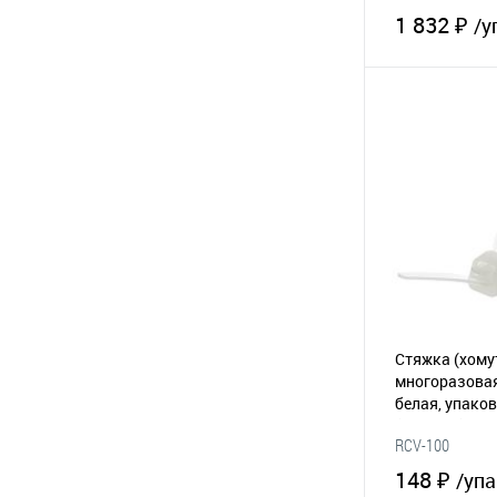
1 832 ₽
/у
В 
В избранное
Стяжка (хому
многоразовая 
белая, упаков
(065-048)
RCV-100
148 ₽
/упа