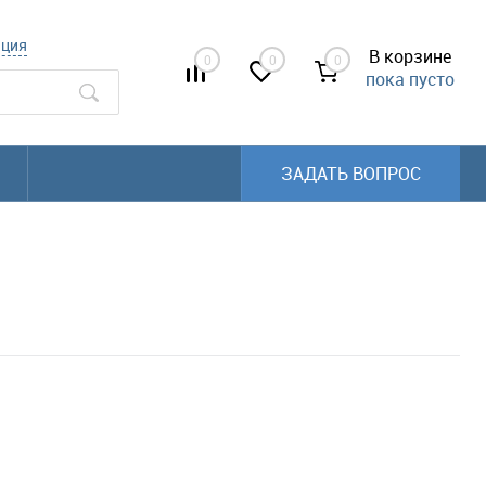
ация
В корзине
0
0
0
пока пусто
ЗАДАТЬ ВОПРОС